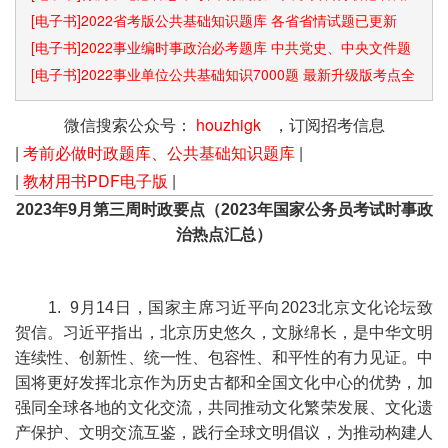
识点和速算技巧
[电子书]2022省考版公共基础知识题库 各省省情试题已更新
[电子书]2022事业编时事政治必考题库 中共党史、中央文件题
库已更新
[电子书]2022事业单位公共基础知识7000题 最新升级版考点全
覆盖
微信搜索公众号：
houzhigk
，订阅招考信息
|
考前必做时政题库、公共基础知识题库
|
|
教材用书PDF电子版
|
2023年9月第三周时政要点（2023年国家公务员考试时事政
治热点汇总）
1. 9月14日，国家主席习近平向2023北京文化论坛致
贺信。习近平指出，北京历史悠久，文脉绵长，是中华文明
连续性、创新性、统一性、包容性、和平性的有力见证。中
国将更好发挥北京作为历史古都和全国文化中心的优势，加
强同全球各地的文化交流，共同推动文化繁荣发展、文化遗
产保护、文明交流互鉴，践行全球文明倡议，为推动构建人