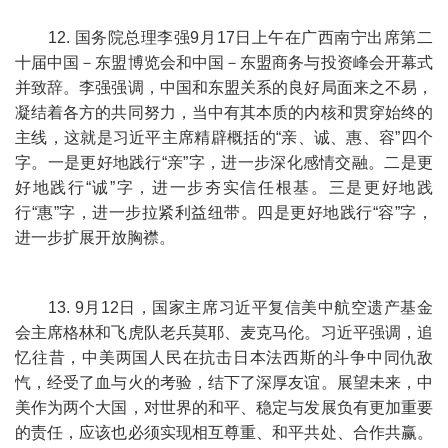
12. 国务院总理李强9月17日上午在广西南宁出席第二
十届中国－东盟博览会和中国－东盟商务与投资峰会开幕式
并致辞。李强强调，中国和东盟关系的良好局面来之不易，
凝结着各方的共同努力，当中有其本质的内核和贯穿始终的
主线，这就是习近平主席精辟概括的“亲、诚、惠、容”四个
字。一是更好地践行“亲”字，进一步深化感情交融。二是更
好地践行“诚”字，进一步夯实信任根基。三是更好地践
行“惠”字，进一步拉紧利益纽带。四是更好地践行“容”字，
进一步扩展开放胸襟。
13. 9月12日，国家主席习近平复信美中航空遗产基金
会主席格林和飞虎队老兵莫耶、麦克马伦。习近平强调，追
忆往昔，中美两国人民在抗击日本法西斯的斗争中同仇敌
忾，经受了血与火的考验，结下了深厚友谊。展望未来，中
美作为两个大国，对世界的和平、稳定与发展负有更加重要
的责任，应该也必须实现相互尊重、和平共处、合作共赢。