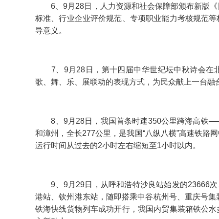
6、9月28日，人力资源和社会保障部颁布新版《
标准、行业企业评价规范、专项职业能力考核规范等
导意义。
7、9月28日，第十四届中华世纪坛中秋诗会在北
歌、舞、乐、展联动的表现方式，为民众献上一台融
8、9月28日，我国首条时速350公里跨海高铁
和漳州，全长277公里，是我国“八纵八横”高速铁
运行时间从过去的2小时左右缩短至1小时以内。
9、9月29日，从呼和浩特沙良站始发的23666次
港站、钦州港东站，随即搭乘中谷杭州号、重庆号集
铁海快线货物列车成功开行，我国内贸集装箱铁公水