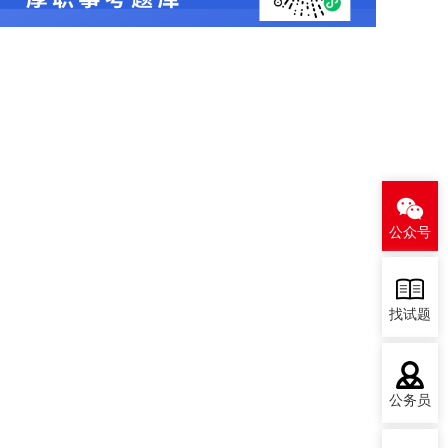
公众号
找试题
公务员