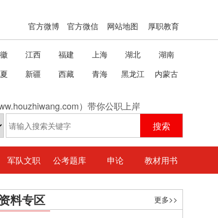
官方微博
官方微信
网站地图
厚职教育
徽
江西
福建
上海
湖北
湖南
夏
新疆
西藏
青海
黑龙江
内蒙古
w.houzhiwang.com）带你公职上岸
军队文职
公考题库
申论
教材用书
资料专区
更多>>