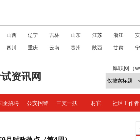
山西
辽宁
吉林
山东
江苏
浙江
安
四川
重庆
云南
贵州
陕西
甘肃
宁
厚职网（ww
考试资讯网
国企招聘
公安招警
三支一扶
村官
社区工作者
3年9月时政热点（第4周）