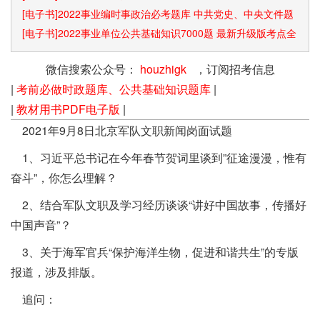
[电子书]2022事业编时事政治必考题库 中共党史、中央文件题
库已更新
[电子书]2022事业单位公共基础知识7000题 最新升级版考点全
覆盖
微信搜索公众号：
houzhigk
，订阅招考信息
|
考前必做时政题库、公共基础知识题库
|
|
教材用书PDF电子版
|
2021年9月8日北京军队文职新闻岗面试题
1、习近平总书记在今年春节贺词里谈到”征途漫漫，惟有
奋斗”，你怎么理解？
2、结合军队文职及学习经历谈谈“讲好中国故事，传播好
中国声音”？
3、关于海军官兵“保护海洋生物，促进和谐共生”的专版
报道，涉及排版。
追问：