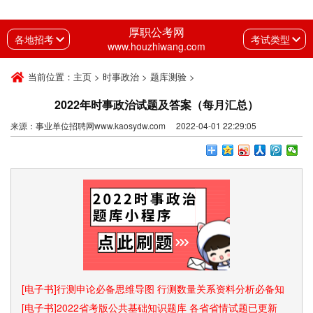
厚职公考网
各地招考
考试类型
www.houzhiwang.com
当前位置：
主页
>
时事政治
>
题库测验
>
2022年时事政治试题及答案（每月汇总）
来源：事业单位招聘网www.kaosydw.com 2022-04-01 22:29:05
[电子书]行测申论必备思维导图 行测数量关系资料分析必备知
识点和速算技巧
[电子书]2022省考版公共基础知识题库 各省省情试题已更新