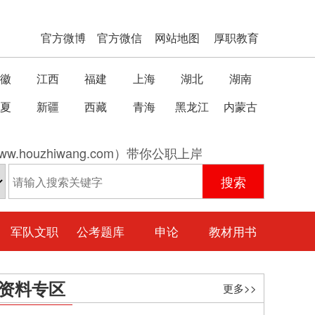
官方微博
官方微信
网站地图
厚职教育
徽
江西
福建
上海
湖北
湖南
夏
新疆
西藏
青海
黑龙江
内蒙古
w.houzhiwang.com）带你公职上岸
军队文职
公考题库
申论
教材用书
资料专区
更多>>