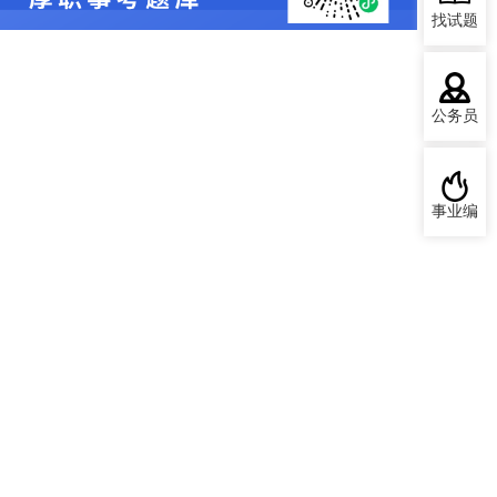
找试题
公务员
事业编