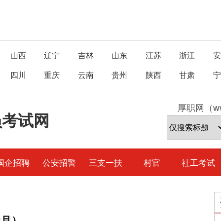
山西
辽宁
吉林
山东
江苏
浙江
安
四川
重庆
云南
贵州
陕西
甘肃
宁
厚职网（ww
员考试网
国企招聘
公安招警
三支一扶
村官
社工考试
2月）